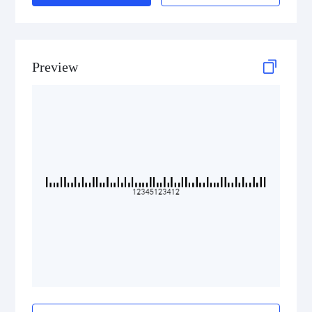
ISBN Codes
GS1 DataBar
Preview
Medical Device Codes
2D Codes
GS1 2D Codes