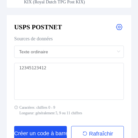
KIX (Royal Dutch TPG Post KIX)
Royal Mail 4-State Customer Code
USPS POSTNET
Japan Post 4-State Customer Code
Sources de données
AusPost 4-State Customer Code
Deutsche Post Identcode
Deutsche Post Leitcode
USPS Intelligent Mail Barcode
Caractères: chiffres 0 - 9
USPS PLANET
Longueur: généralement 5, 9 ou 11 chiffres
USPS POSTNET
Créer un code à barres
Rafraîchir