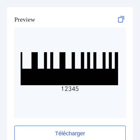
GS1 DataBar
Preview
Medical Device Codes
2D Codes
GS1 2D Codes
Télécharger