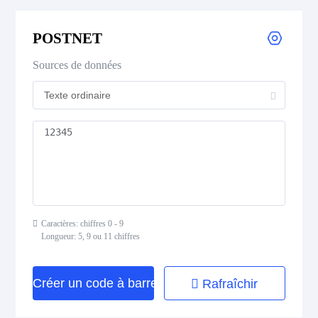
Royal Mail 4-State Customer Code
POSTNET
Japan Post 4-State Customer Code
Sources de données
AusPost 4-State Customer Code
Deutsche Post Identcode
Deutsche Post Leitcode
USPS Intelligent Mail Barcode
Caractères: chiffres 0 - 9
USPS PLANET
Longueur: 5, 9 ou 11 chiffres
USPS POSTNET
Créer un code à barres
Rafraîchir
ISBN Codes