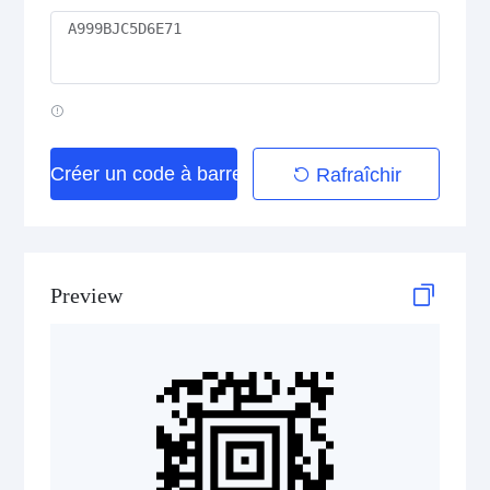
HIBC Aztec Code
HIBC Codablock F
HIBC Code 128
Créer un code à barres
Rafraîchir
HIBC Code 39
HIBC Data Matrix
Preview
HIBC Data Matrix Rectangular
HIBC MicroPDF417
HIBC PDF417