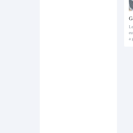
Le
eu
a 
ux
ge
x 
bl
pr
s 
de
e 
te
at
mé