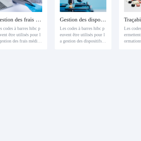
Gestion des frais médicaux
Gestion des dispositifs médicaux
s codes à barres hibc p
Les codes à barres hibc p
Les codes
vent être utilisés pour l
euvent être utilisés pour l
ermettent
gestion des frais médica
a gestion des dispositifs
ormations 
. Faciliter le suivi et la
médicaux. Faciliter le sui
es dates 
stion des frais médicau
vi et la gestion des appare
les produ
par un hôpital ou un éta
ils par les hôpitaux ou les
qui perme
issement de santé en im
établissements de santé en
les de la
imant des codes à barre
imprimant des codes à ba
sionneme
hibc sur les documents
rres hibc sur les appareils
re et gére
 frais médicaux, tels qu
médicaux, tels que des inf
ration de
le nom du patient, la da
ormations telles que le m
aux et de
 du traitement, les résult
odèle d'appareil, la date d
ures appr
s du diagnostic, les frais
e production, la durée de
e le retou
dicaux, etc.
conservation, les dossiers
s rappels,
de maintenance, etc.