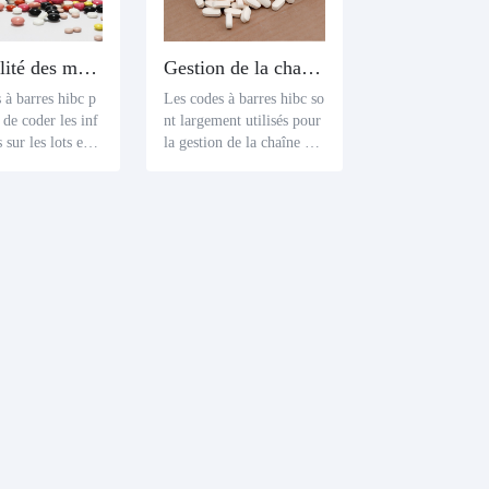
Traçabilité des médicaments
Gestion de la chaîne d'approvisionnement
 à barres hibc p
Les codes à barres hibc so
 de coder les inf
nt largement utilisés pour
sur les lots et l
la gestion de la chaîne d'a
d'expiration dans
pprovisionnement dans le
its médicaux, ce
secteur de la santé. En uti
t aux responsab
lisant les codes à barres hi
 chaîne d'approvi
bc, les organisations de so
nt de mieux suiv
ins de santé et les fourniss
r les dates d'expi
eurs peuvent suivre et gér
s produits médic
er les produits plus effica
 prendre les mes
cement, assurant une iden
opriées, telles qu
tification et une traçabilit
r en arrière et le
é précises des données.
 si nécessaire.