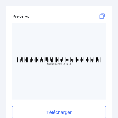
GS1 DataBar
Preview
Medical Device Codes
2D Codes
GS1 2D Codes
Télécharger