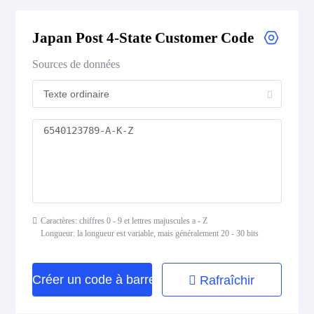
Royal Mail 4-State Customer Code
Japan Post 4-State Customer Code
Japan Post 4-State Customer Code
Sources de données
AusPost 4-State Customer Code
Deutsche Post Identcode
Deutsche Post Leitcode
USPS Intelligent Mail Barcode
Caractères: chiffres 0 - 9 et lettres majuscules a - Z
USPS PLANET
Longueur: la longueur est variable, mais généralement 20 - 30 bits
USPS POSTNET
Créer un code à barres
Rafraîchir
ISBN Codes