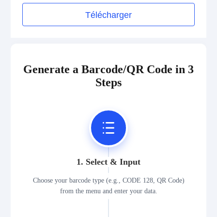
Medical Device Codes
Télécharger
2D Codes
GS1 2D Codes
Generate a Barcode/QR Code in 3
Steps
1. Select & Input
Choose your barcode type (e.g., CODE 128, QR Code)
from the menu and enter your data.