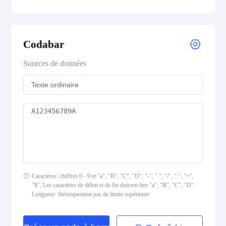
CODE 39
CODE 39 Extended
Codabar
CODE 39 Mod 43
Sources de données
CODE 93
Codabar
Interleaved 2 of 5
Standard 2 of 5
Caractères: chiffres 0 - 9 et "a", "B", "C", "D", "-", ".", "/", ":", "+",
"$", Les caractères de début et de fin doivent être "a", "B", "C", "D".
MSI Plessey (MSI Mod 10)
Longueur: théoriquement pas de limite supérieure
Pharmacode