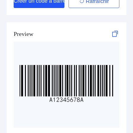
Créer un code à barres
Rafraîchir
Telepen
GS1-128 (UCC/EAN-128)
Preview
LOGMARS
EAN/UPC
Postal Codes
ISBN Codes
GS1 DataBar