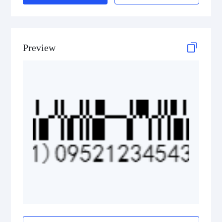
GS1 DataBar Stacked Composite
GS1 DataBar Stacked Omnidirectional
Preview
GS1 DataBar Stacked Omnidirectional Composite
GS1 DataBar Truncated
GS1 DataBar Truncated Composite
Medical Device Codes
2D Codes
GS1 2D Codes