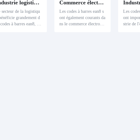
Industrie logistique
Commerce électronique
 secteur de la logistiqu
Les codes à barres ean8 s
Les codes
bénéficie grandement d
ont également courants da
ont impor
 codes à barres ean8, en
ns le commerce électroni
strie de l
rticulier de la récupérat
que. Les détaillants peuve
nt capabl
n rapide d'informations
nt accéder rapidement au
n large é
ns le traitement des peti
x spécifications détaillées
es sur le
 colis, ce qui améliore
des produits grâce à une s
s immobil
efficacité opérationnelle.
imple analyse, ce qui sim
tite échel
plifie la gestion des produ
osmétique
its et la récupération des
s sélecti
données.
ainsi l'ef
ion de ce