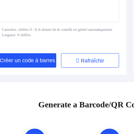
Caractères: chiffres 0 - 9, le dernier bit de contrôle est généré automatiquement
Longueur: 8 chiffres
Créer un code à barres
Rafraîchir
Generate a Barcode/QR Co