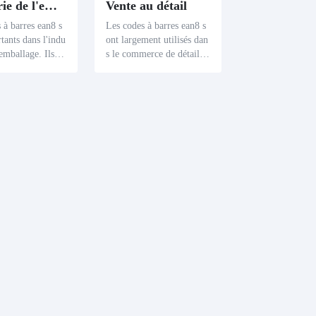
Industrie de l'emballage
Vente au détail
 à barres ean8 s
Les codes à barres ean8 s
tants dans l'indu
ont largement utilisés dan
'emballage. Ils so
s le commerce de détail, e
es d'encapsuler u
n particulier dans les supe
ventail de donné
rmarchés et les dépanneur
s produits de bien
s. Leur petite taille les re
iers limités à pe
nd idéales pour les étiquet
le, tels que des c
tes de produits à petite éc
s et des aliment
helle comme les chewing
onnés, améliorant
- gums et les cosmétique
ficacité de la gest
s, offrant un moyen de co
s biens.
mmuniquer efficacement
les détails complets du pr
oduit.