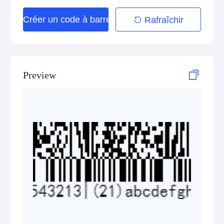
Créer un code à barres
Rafraîchir
GS1 DataBar Stacked Composite
GS1 DataBar Stacked Omnidirectional
GS1 DataBar Stacked Omnidirectional Composite
Preview
GS1 DataBar Truncated
GS1 DataBar Truncated Composite
Medical Device Codes
2D Codes
GS1 2D Codes