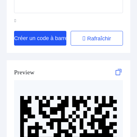
HIBC Aztec Code
HIBC Codablock F
HIBC Code 128
Créer un code à barres
Rafraîchir
HIBC Code 39
HIBC Data Matrix
Preview
HIBC Data Matrix Rectangular
HIBC MicroPDF417
HIBC PDF417
HIBC QR Code