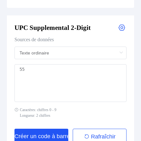
UPC-E
UPC Supplemental 2-Digit
UPC Supplemental 2-Digit
Sources de données
UPC Supplemental 5-Digit
Postal Codes
ISBN Codes
GS1 DataBar
Caractères: chiffres 0 - 9
Longueur: 2 chiffres
Medical Device Codes
Créer un code à barres
Rafraîchir