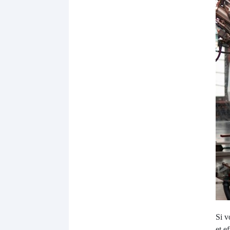
Si v
et e