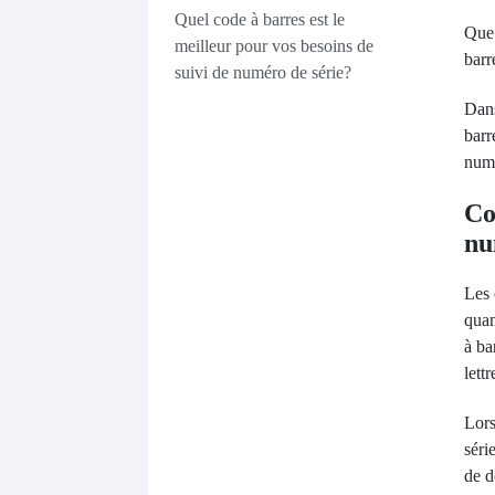
Quel code à barres est le
Que 
meilleur pour vos besoins de
barr
suivi de numéro de série?
Dans
barr
numé
Co
nu
Les 
quan
à ba
lett
Lor
séri
de d