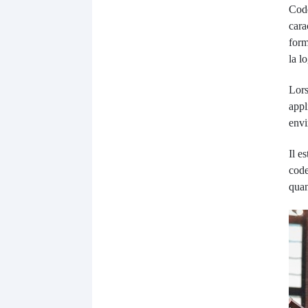
Code
cara
form
la l
Lor
appl
envi
Il e
code
quan