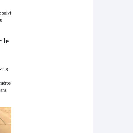
 suivi
ou
 le
e128.
uméros
dans