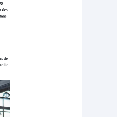
28
n des
 dans
rs de
etite
.