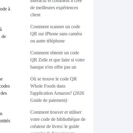
interactif et comment il crée
de meilleures expériences
code à
client
Comment scanner un code
 à
QR sur iPhone sans caméra
i de
ou autre téléphone
Comment obtenir un code
QR Zelle et que faire si votre
banque n'en offre pas un
ne
Où se trouve le code QR
 codes
Whole Foods dans
 des
l'application Amazon? (2026
Guide de paiement)
Comment trouver et utiliser
en
votre code de bibliothèque de
ntités
créateur de livres: le guide