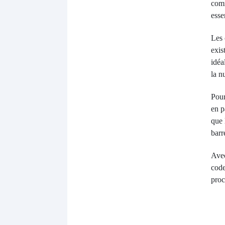
comm
esse
Les 
exis
idéa
la n
Pour
en p
que 
barr
Avec
code
proc