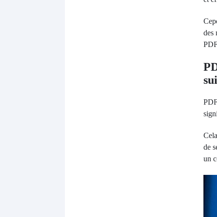
Cepe
des 
PDF4
PD
su
PDF4
sign
Cela
de s
un c