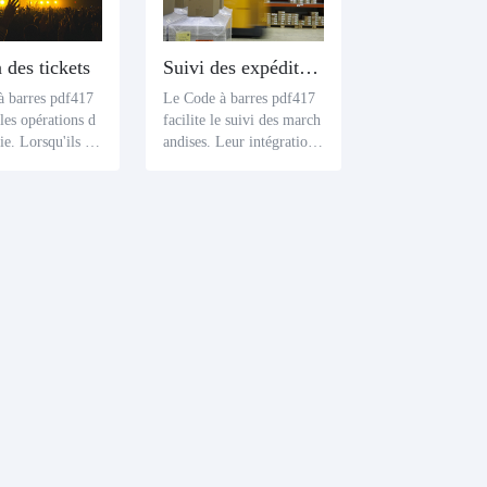
 des tickets
Suivi des expéditions
à barres pdf417
Le Code à barres pdf417
 les opérations d
facilite le suivi des march
rie. Lorsqu'ils so
andises. Leur intégration
és au Code QR d
dans l'emballage ou l'étiq
, ils peuvent aide
uetage des marchandises
nisateurs à gérer
permet aux entreprises de
s clés des billets,
superviser efficacement d
 le nom, le pri
es détails tels que le nom
 d'expiration et l
du produit, la quantité, la
s de l'acheteur.
date de production, le nu
méro de lot et les données
logistiques.