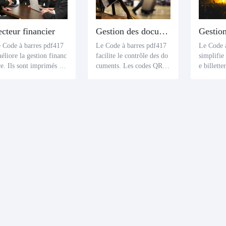
ecteur financier
Gestion des documents
Gestion
 Code à barres pdf417
Le Code à barres pdf417
Le Code 
éliore la gestion financ
facilite le contrôle des do
simplifie
re. Ils sont imprimés su
cuments. Les codes QR q
e billette
une carte bancaire ou un
ui les incorporent dans les
nt intégr
èque, ce qui permet au
documents d'identité aide
es billets
institutions de traiter av
nt les organismes gouvern
r les orga
 compétence les détails
ementaux à gérer des info
les détail
 compte, la valeur de la
rmations importantes telle
y compris
ansaction et le temps.
s que les renseignements
x, la date
personnels et la date d'ex
es donnée
piration des cartes d'ident
ité, des permis de conduir
e et des passeports.