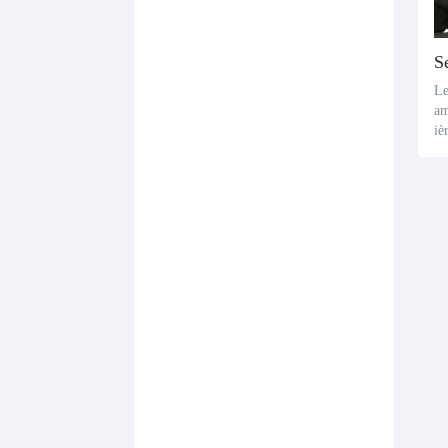
S
Le
am
iè
r 
ch
x 
ec
du
tr