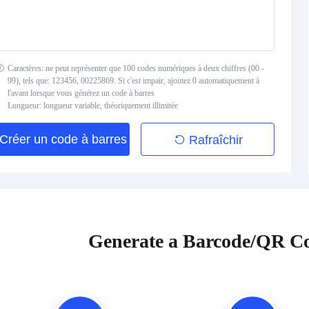
Caractères: ne peut représenter que 100 codes numériques à deux chiffres (00 -
99), tels que: 123456, 00225869. Si c'est impair, ajoutez 0 automatiquement à
l'avant lorsque vous générez un code à barres
Longueur: longueur variable, théoriquement illimitée
Créer un code à barres
Rafraîchir
Generate a Barcode/QR Co