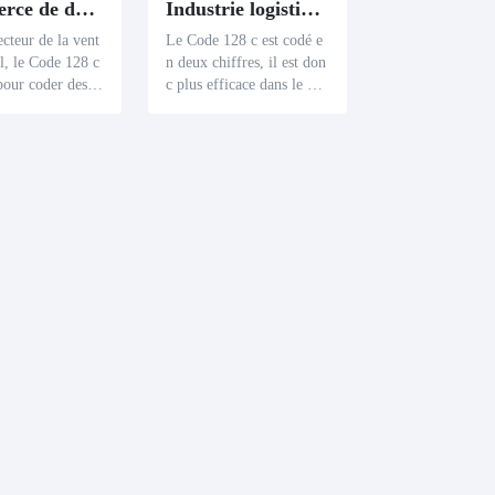
Commerce de détail
Industrie logistique
ecteur de la vent
Le Code 128 c est codé e
il, le Code 128 c
n deux chiffres, il est don
 pour coder des i
c plus efficace dans le co
ons numériques i
dage des colis et des num
sur les produits,
éros de lettre de voiture e
 les quantités et
t est largement utilisé dan
 Son application s
s le domaine de la logisti
le processus de la
que. Il améliore le proces
 des stocks à la v
sus de codage des feuilles
l'audit des stock
de route et les chiffres de
t rapidité et préc
suivi remplis de chiffres,
éliorant considér
améliorant ainsi la précisi
la productivité
on et l'efficacité des opér
e au détail.
ations logistiques.