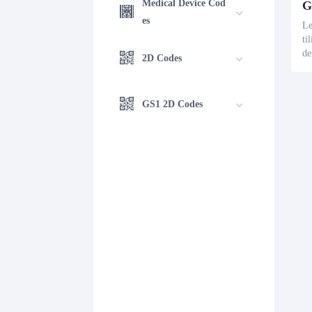
Medical Device Cod
G
es
Le
ti
de
2D Codes
z 
i 
a 
GS1 2D Codes
L'
po
uc
mé
ll
os
li
es
il
po
s 
li
és