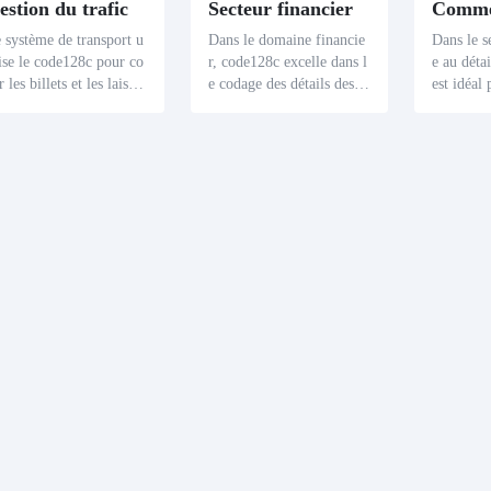
estion du trafic
Secteur financier
 système de transport u
Dans le domaine financie
Dans le s
lise le code128c pour co
r, code128c excelle dans l
e au déta
r les billets et les laisse
e codage des détails des c
est idéal
- passer de transit, ce qu
omptes numériques et des
nformati
améliore l'efficacité et l
enregistrements de transa
ntensives 
précision du service.
ctions, améliorant ainsi la
telles que
utilisation de code128c
précision et la sécurité de
les prix.
ur les articles avec bea
s transactions financières.
implifie 
oup d'informations nu
Son application à des proj
réception
riques, telles que les bi
ets numériques intensifs t
ente et à 
ets d'avion et les numér
els que les comptes banca
s, assuran
 de laissez - passer, amé
ires et les certificats de tr
ision, am
ore la précision et la vit
ansaction améliore la préc
ablement 
se de codage, ce qui fac
ision du codage et l'effica
de la vent
ite un processus de trans
cité opérationnelle, améli
rt et de vérification plu
orant ainsi l'intégrité et la
fluide et améliore la qua
rapidité des services finan
té des produits transport
ciers.
.