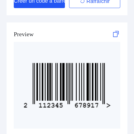
Créer un code à barres
Rafraîchir
2D Codes
GS1 2D Codes
Preview