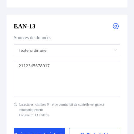
UPC-E
EAN-13
UPC Supplemental 2-Digit
Sources de données
UPC Supplemental 5-Digit
Postal Codes
ISBN Codes
GS1 DataBar
Caractères: chiffres 0 - 9, le dernier bit de contrôle est généré
automatiquement
Longueur: 13 chiffres
Medical Device Codes