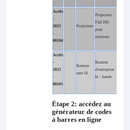
Actifs
Projecteur
-
Full HD
2025
Projecteur
Market
pour
-
réunions
00104
Actifs
-
Routeur
Routeur
Centre
2025
d'entreprise
sans fil
inform
-
bi - bande
00105
Étape 2: accédez au
générateur de codes
à barres en ligne