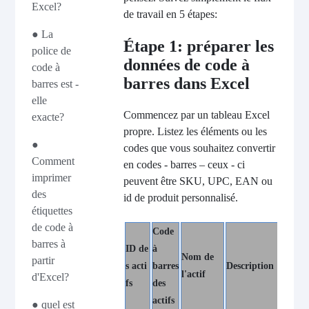
Excel?
de travail en 5 étapes:
● La
Étape 1: préparer les
police de
données de code à
code à
barres dans Excel
barres est -
elle
Commencez par un tableau Excel
exacte?
propre. Listez les éléments ou les
●
codes que vous souhaitez convertir
Comment
en codes - barres – ceux - ci
imprimer
peuvent être SKU, UPC, EAN ou
des
id de produit personnalisé.
étiquettes
de code à
Code
barres à
ID de
à
Nom de
partir
s acti
barres
Description
Dépar
l'actif
d'Excel?
fs
des
actifs
● quel est